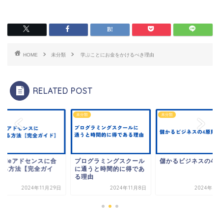
HOME
未分類
学ぶことにお金をかけるべき理由
RELATED POST
類
未分類
未分類
ogleアドセンスに合
プログラミングスクール
儲かるビジネスの4
する方法【完全ガイ
に通うと時間的に得であ
】
る理由
2024年11月29日
2024年11月8日
2024年1